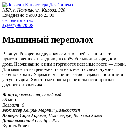
КБР, г. Нальчик, ул. Кирова, 320
Ежедневно с
9:00
до
23:00
Сегодня в кино
96-79-28
8 (8662)
Мышиный переполох
В канун Рождества дружная семья мышей заканчивает
приготовления к празднику в своём большом загородном
доме. Неожиданно к ним вторгаются незваные гости — люди.
Для мышей это тревожный сигнал: все их следы нужно
срочно скрыть. Упрямые мыши не готовы сдавать позиции и
уступать дом. Хвостатые полны решительности прогнать
двуногих захватчиков.
Жанр
приключения, семейный
85 мин.
Возраст: 6+
Режиссер
Хенрик Мартин Дальсбаккен
Актеры
Сара Хорами, Пол Сверре, Валхейм Хаген
Дата выхода:
4 декабря 2025
Купить билет