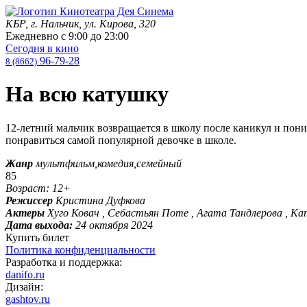
КБР, г. Нальчик, ул. Кирова, 320
Ежедневно с
9:00
до
23:00
Сегодня в кино
96-79-28
8 (8662)
На всю катушку
12-летний мальчик возвращается в школу после каникул и пони
понравиться самой популярной девочке в школе.
Жанр
мультфильм,комедия,семейный
85
Возраст: 12+
Режиссер
Кристина Дуфкова
Актеры
Хуго Ковач , Себастьян Поте , Агата Тандлерова , Ка
Дата выхода:
24 октября 2024
Купить билет
Политика конфиденциальности
Разработка и поддержка:
danifo.ru
Дизайн:
gashtov.ru