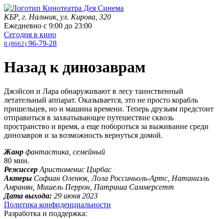
КБР, г. Нальчик, ул. Кирова, 320
Ежедневно с
9:00
до
23:00
Сегодня в кино
96-79-28
8 (8662)
Назад к динозаврам
Джэйсон и Лара обнаруживают в лесу таинственный
летательный аппарат. Оказывается, это не просто корабль
пришельцев, но и машина времени. Теперь друзьям предстоит
отправиться в захватывающее путешествие сквозь
пространство и время, а еще побороться за выживание среди
динозавров и за возможность вернуться домой.
Жанр
фантастика, семейный
80 мин.
Режиссер
Аристоменис Цирбас
Актеры
Софиан Оленюк, Лола Россиньоль-Артс, Натаниэль
Амранян, Мишель Перрон, Патриша Саммерсетт
Дата выхода:
29 июня 2023
Политика конфиденциальности
Разработка и поддержка: