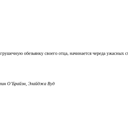
игрушечную обезьянку своего отца, начинается череда ужасных с
лин О’Брайэн, Элайджа Вуд