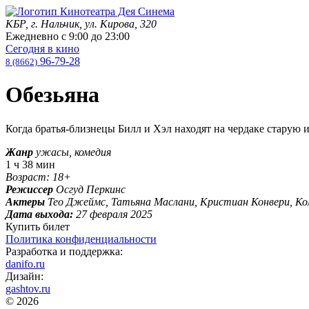
КБР, г. Нальчик, ул. Кирова, 320
Ежедневно с
9:00
до
23:00
Сегодня в кино
96-79-28
8 (8662)
Обезьяна
Когда братья-близнецы Билл и Хэл находят на чердаке старую 
Жанр
ужасы, комедия
1 ч 38 мин
Возраст: 18+
Режиссер
Осгуд Перкинс
Актеры
Тео Джеймс, Татьяна Маслани, Кристиан Конвери, Ко
Дата выхода:
27 февраля 2025
Купить билет
Политика конфиденциальности
Разработка и поддержка:
danifo.ru
Дизайн:
gashtov.ru
© 2026