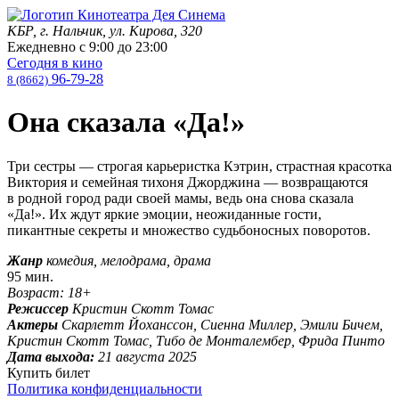
КБР, г. Нальчик, ул. Кирова, 320
Ежедневно с
9:00
до
23:00
Сегодня в кино
96-79-28
8 (8662)
Она сказала «Да!»
Три сестры — строгая карьеристка Кэтрин, страстная красотка
Виктория и семейная тихоня Джорджина — возвращаются
в родной город ради своей мамы, ведь она снова сказала
«Да!». Их ждут яркие эмоции, неожиданные гости,
пикантные секреты и множество судьбоносных поворотов.
Жанр
комедия, мелодрама, драма
95 мин.
Возраст: 18+
Режиссер
Кристин Скотт Томас
Актеры
Скарлетт Йоханссон, Сиенна Миллер, Эмили Бичем,
Кристин Скотт Томас, Тибо де Монталембер, Фрида Пинто
Дата выхода:
21 августа 2025
Купить билет
Политика конфиденциальности