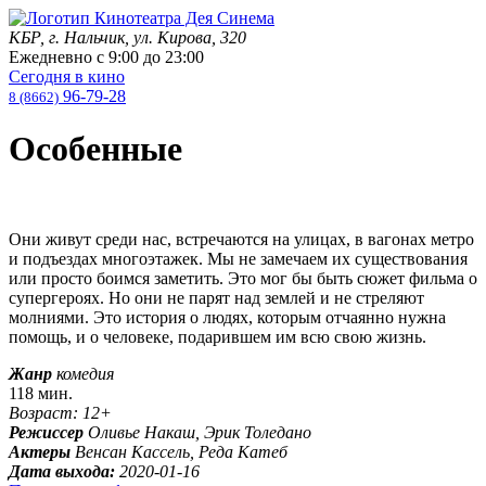
КБР, г. Нальчик, ул. Кирова, 320
Ежедневно с
9:00
до
23:00
Сегодня в кино
96-79-28
8 (8662)
Особенные
Они живут среди нас, встречаются на улицах, в вагонах метро
и подъездах многоэтажек. Мы не замечаем их существования
или просто боимся заметить. Это мог бы быть сюжет фильма о
супергероях. Но они не парят над землей и не стреляют
молниями. Это история о людях, которым отчаянно нужна
помощь, и о человеке, подарившем им всю свою жизнь.
Жанр
комедия
118 мин.
Возраст: 12+
Режиссер
Оливье Накаш, Эрик Толедано
Актеры
Венсан Кассель, Реда Катеб
Дата выхода:
2020-01-16