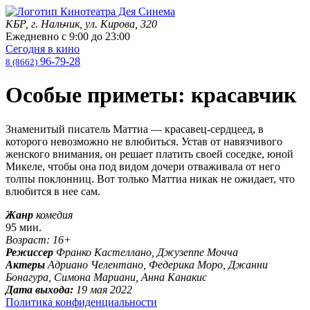
КБР, г. Нальчик, ул. Кирова, 320
Ежедневно с
9:00
до
23:00
Сегодня в кино
96-79-28
8 (8662)
Особые приметы: красавчик
Знаменитый писатель Маттиа — красавец-сердцеед, в
которого невозможно не влюбиться. Устав от навязчивого
женского внимания, он решает платить своей соседке, юной
Микеле, чтобы она под видом дочери отваживала от него
толпы поклонниц. Вот только Маттиа никак не ожидает, что
влюбится в нее сам.
Жанр
комедия
95 мин.
Возраст: 16+
Режиссер
Франко Кастеллано, Джузеппе Мочча
Актеры
Адриано Челентано, Федерика Моро, Джанни
Бонагура, Симона Мариани, Анна Канакис
Дата выхода:
19 мая 2022
Политика конфиденциальности