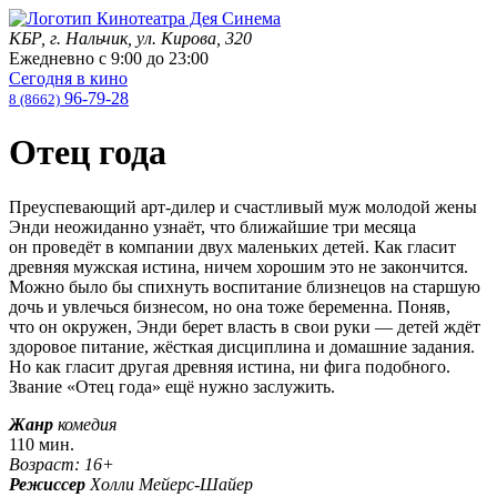
КБР, г. Нальчик, ул. Кирова, 320
Ежедневно с
9:00
до
23:00
Сегодня в кино
96-79-28
8 (8662)
Отец года
Преуспевающий арт-дилер и счастливый муж молодой жены
Энди неожиданно узнаёт, что ближайшие три месяца
он проведёт в компании двух маленьких детей. Как гласит
древняя мужская истина, ничем хорошим это не закончится.
Можно было бы спихнуть воспитание близнецов на старшую
дочь и увлечься бизнесом, но она тоже беременна. Поняв,
что он окружен, Энди берет власть в свои руки — детей ждёт
здоровое питание, жёсткая дисциплина и домашние задания.
Но как гласит другая древняя истина, ни фига подобного.
Звание «Отец года» ещё нужно заслужить.
Жанр
комедия
110 мин.
Возраст: 16+
Режиссер
Холли Мейерс-Шайер