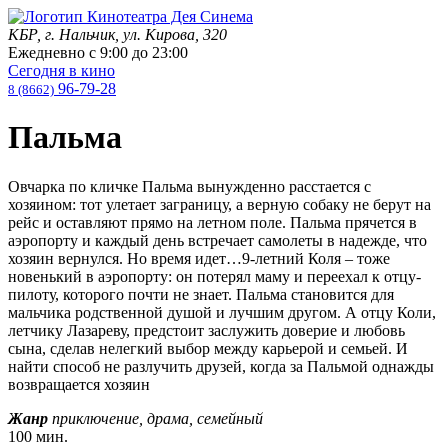
КБР, г. Нальчик, ул. Кирова, 320
Ежедневно с
9:00
до
23:00
Сегодня в кино
96-79-28
8 (8662)
Пальма
Овчарка по кличке Пальма вынужденно расстается с
хозяином: тот улетает заграницу, а верную собаку не берут на
рейс и оставляют прямо на летном поле. Пальма прячется в
аэропорту и каждый день встречает самолеты в надежде, что
хозяин вернулся. Но время идет…9-летний Коля – тоже
новенький в аэропорту: он потерял маму и переехал к отцу-
пилоту, которого почти не знает. Пальма становится для
мальчика родственной душой и лучшим другом. А отцу Коли,
летчику Лазареву, предстоит заслужить доверие и любовь
сына, сделав нелегкий выбор между карьерой и семьей. И
найти способ не разлучить друзей, когда за Пальмой однажды
возвращается хозяин
Жанр
приключение, драма, семейный
100 мин.