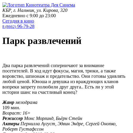
КБР, г. Нальчик, ул. Кирова, 320
Ежедневно с
9:00
до
23:00
Сегодня в кино
96-79-28
8 (8662)
Парк развлечений
Два парка развлечений соперничают за внимание
посетителей. В ход идут фокусы, магия, трюки, а также
воровство, шпионаж и предательство. Они готовы удивлять
любой ценой. Юноша и девушка из враждующих кланов
вопреки запрету полюбили друг друга.. Есть ли у этой
истории шанс на счастливый конец?
Жанр
мелодрама
109 мин.
Возраст: 16+
Режиссер
Монс Морлинд, Бьёрн Стейн
Актеры
Пернилла Аугуст, Эдвин Эндре, Сергей Онопко,
Роберт Густафссон