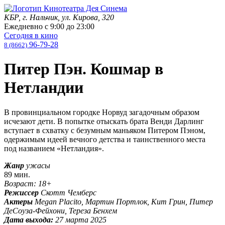
КБР, г. Нальчик, ул. Кирова, 320
Ежедневно с
9:00
до
23:00
Сегодня в кино
96-79-28
8 (8662)
Питер Пэн. Кошмар в
Нетландии
В провинциальном городке Норвуд загадочным образом
исчезают дети. В попытке отыскать брата Венди Дарлинг
вступает в схватку с безумным маньяком Питером Пэном,
одержимым идеей вечного детства и таинственного места
под названием «Нетландия».
Жанр
ужасы
89 мин.
Возраст: 18+
Режиссер
Скотт Чемберс
Актеры
Megan Placito, Мартин Портлок, Кит Грин, Питер
ДеСоуза-Фейхони, Тереза Бенхем
Дата выхода:
27 марта 2025