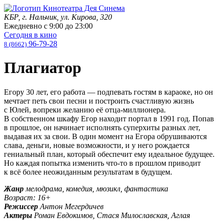
КБР, г. Нальчик, ул. Кирова, 320
Ежедневно с
9:00
до
23:00
Сегодня в кино
96-79-28
8 (8662)
Плагиатор
Егору 30 лет, его работа — подпевать гостям в караоке, но он
мечтает петь свои песни и построить счастливую жизнь
с Юлей, вопреки желанию её отца-миллионера.
В собственном шкафу Егор находит портал в 1991 год. Попав
в прошлое, он начинает исполнять суперхиты разных лет,
выдавая их за свои. В один момент на Егора обрушиваются
слава, деньги, новые возможности, и у него рождается
гениальный план, который обеспечит ему идеальное будущее.
Но каждая попытка изменить что-то в прошлом приводит
к всё более неожиданным результатам в будущем.
Жанр
мелодрама, комедия, мюзикл, фантастика
Возраст: 16+
Режиссер
Антон Мегердичев
Актеры
Роман Евдокимов, Стася Милославская, Аглая