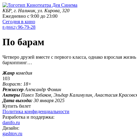
КБР, г. Нальчик, ул. Кирова, 320
Ежедневно с
9:00
до
23:00
Сегодня в кино
96-79-28
8 (8662)
По барам
Четверо друзей вместе с первого класса, однако взрослая жизн
бархоппинг…
Жанр
комедия
103
Возраст: 18+
Режиссер
Александр Фомин
Актеры
Павел Табаков, Эльдар Калимулин, Анастасия Красовск
Дата выхода:
30 января 2025
Купить билет
Политика конфиденциальности
Разработка и поддержка:
danifo.ru
Дизайн:
gashtov.ru