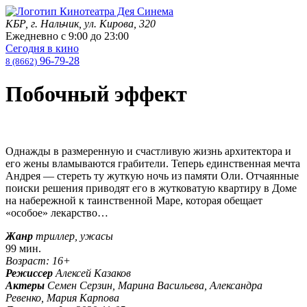
КБР, г. Нальчик, ул. Кирова, 320
Ежедневно с
9:00
до
23:00
Сегодня в кино
96-79-28
8 (8662)
Побочный эффект
Однажды в размеренную и счастливую жизнь архитектора и
его жены вламываются грабители. Теперь единственная мечта
Андрея — стереть ту жуткую ночь из памяти Оли. Отчаянные
поиски решения приводят его в жутковатую квартиру в Доме
на набережной к таинственной Маре, которая обещает
«особое» лекарство…
Жанр
триллер, ужасы
99 мин.
Возраст: 16+
Режиссер
Алексей Казаков
Актеры
Семен Серзин, Марина Васильева, Александра
Ревенко, Мария Карпова