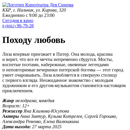
КБР, г. Нальчик, ул. Кирова, 320
Ежедневно с
9:00
до
23:00
Сегодня в кино
96-79-28
8 (8662)
Походу любовь
Лиза впервые приезжает в Питер. Она молода, красива
и верит, что все ее мечты непременно сбудутся. Мосты,
воспетые поэтами, набережные, овеянные легендами
и неповторимые вечеринки питерской богемы — этот город
умеет очаровывать. Лиза влюбляется в северную столицу
с первого взгляда. Неожиданное знакомство с молодым
художником и его другом-музыкантом становится настоящим
приключением.
Жанр
мелодрама, комедия
Возраст: 12+
Режиссер
Яна Климова-Юсупова
Актеры
Анна Завтур, Кузьма Котрелев, Сергей Горошко,
Александра Ревенко, Елена Валюшкина
Дата выхода:
27 марта 2025