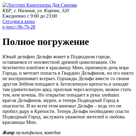
КБР, г. Нальчик, ул. Кирова, 320
Ежедневно с
9:00
до
23:00
Сегодня в кино
96-79-28
8 (8662)
Полное погружение
Юный дельфин Дельфи живет в Подводном городе,
оставшемся от неизвестной древней цивилизации. Он
безответно влюблен в красавицу Мию, приемную дочь мэра
Города, и мечтает попасть в Гвардию Дельфинов, но его никто
не воспринимает всерьез. Однажды Дельфи вместе со своим
другом Зеббом попадают в Затопленную крепость и находят
там удивительную арку, проплыв через которую, можно стать
тем, кем хочешь. Но открытие попадает в руки злейших
врагов Дельфинов, мурен, и теперь Подводный Город в
опасности. И во всем этом виноват Дельфи – ведь это он
пробил дыру в Крепости. Теперь Дельфи необходимо спасти
Подводный Город, заслужить уважение жителей и любовь
красавицы Мии.
Жанр
мультфильм, комедия