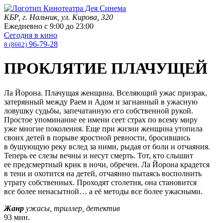
КБР, г. Нальчик, ул. Кирова, 320
Ежедневно с
9:00
до
23:00
Сегодня в кино
96-79-28
8 (8662)
ПРОКЛЯТИЕ ПЛАЧУЩЕЙ
Ла Йорона. Плачущая женщина. Вселяющий ужас призрак,
затерянный между Раем и Адом и загнанный в ужасную
ловушку судьбы, запечатанную его собственной рукой.
Простое упоминание ее имени сеет страх по всему миру
уже многие поколения. Еще при жизни женщина утопила
своих детей в порыве яростной ревности, бросившись
в бушующую реку вслед за ними, рыдая от боли и отчаяния.
Теперь ее слезы вечны и несут смерть. Тот, кто слышит
ее предсмертный крик в ночи, обречен. Ла Йорона крадется
в тени и охотится на детей, отчаянно пытаясь восполнить
утрату собственных. Проходят столетия, она становится
все более ненасытной… а её методы все более ужасными.
Жанр
ужасы, триллер, детектив
93 мин.