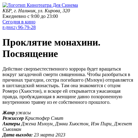
КБР, г. Нальчик, ул. Кирова, 320
Ежедневно с
9:00
до
23:00
Сегодня в кино
96-79-28
8 (8662)
Проклятие монахини.
Посвящение
Действие сверхъестественного хоррора будет вращаться
вокруг загадочной смерти священника. Чтобы разобраться в
причинах трагедии, сестра погибшего (Мэлоун) отправляется
в шотландский монастырь. Там она знакомится с отцом
Ромеро (Хьюстон), и вскоре ей открывается ужасающая
правда, пробуждающая в женщине давно похороненную
внутреннюю травму из ее собственного прошлого.
Жанр
ужасы
Режиссер
Кристофер Смит
Актеры
Джена Мэлоун, Дэнни Хьюстон, Иэн Пири, Дженет
Сьюзман
Дата выхода:
23 марта 2023