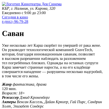
КБР, г. Нальчик, ул. Кирова, 320
Ежедневно с
9:00
до
23:00
Сегодня в кино
96-79-28
8 (8662)
Саван
Уже несколько лет Карш скорбит по умершей от рака жене.
Он руководит технологической компанией GraveTech,
которая, благодаря инновационным саванам, позволяет
в высоком разрешении наблюдать за разложением
тел погребённых близких. Однажды на останках супруги
Карш замечает странные наросты, а на его кладбище
совершается нападение — разрушены несколько надгробий,
в том числе его жены.
Жанр
фантастика, драма
120 мин.
Возраст: 18+
Режиссер
Дэвид Кроненберг
Актеры
Венсан Кассель, Дайан Крюгер, Гай Пирс, Сандрин
Холт, Элизабет Сондерс