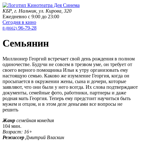
КБР, г. Нальчик, ул. Кирова, 320
Ежедневно с
9:00
до
23:00
Сегодня в кино
96-79-28
8 (8662)
Семьянин
Миллионер Георгий встречает свой день рождения в полном
одиночестве. Будучи не совсем в трезвом уме, он требует от
своего верного помощника Ильи к yтpy организовать ему
настоящую семью. Каково же изумление Георгия, когда он
просыпается в окружении жены, сына и дочери, которые
заявляют, что они были у него всегда. Их слова подтверждают
документы, семейные фото, работники, партнеры и даже
родная мать Георгия. Теперь ему предстоит научиться быть
мужем и отцом, и в этом деле деньгами все вопросы не
решить
Жанр
семейная комедия
104 мин.
Возраст: 16+
Режиссер
Дмитрий Власкин