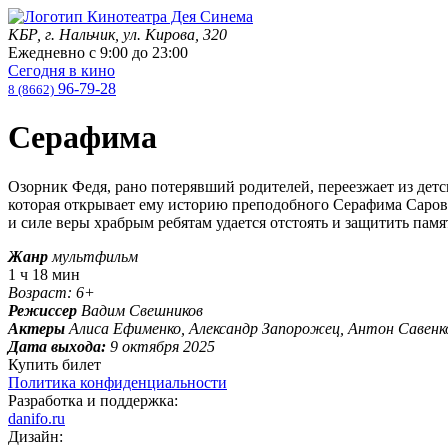
КБР, г. Нальчик, ул. Кирова, 320
Ежедневно с
9:00
до
23:00
Сегодня в кино
96-79-28
8 (8662)
Серафима
Озорник Федя, рано потерявший родителей, переезжает из детск
которая открывает ему историю преподобного Серафима Саровск
и силе веры храбрым ребятам удается отстоять и защитить памя
Жанр
мультфильм
1 ч 18 мин
Возраст: 6+
Режиссер
Вадим Свешников
Актеры
Алиса Ефименко, Александр Запорожец, Антон Савенк
Дата выхода:
9 октября 2025
Купить билет
Политика конфиденциальности
Разработка и поддержка:
danifo.ru
Дизайн: