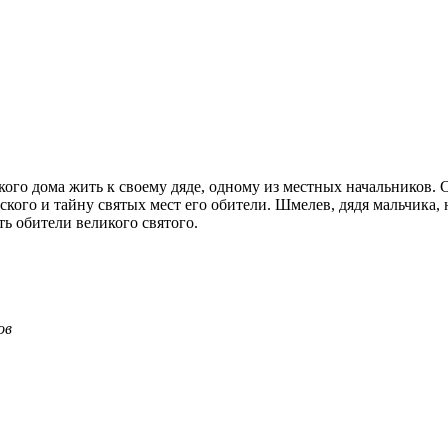
ого дома жить к своему дяде, одному из местных начальников. С
ого и тайну святых мест его обители. Шмелев, дядя мальчика, 
ть обители великого святого.
ов