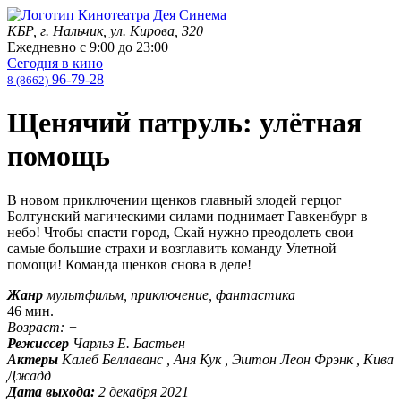
КБР, г. Нальчик, ул. Кирова, 320
Ежедневно с
9:00
до
23:00
Сегодня в кино
96-79-28
8 (8662)
Щенячий патруль: улётная
помощь
В новом приключении щенков главный злодей герцог
Болтунский магическими силами поднимает Гавкенбург в
небо! Чтобы спасти город, Скай нужно преодолеть свои
самые большие страхи и возглавить команду Улетной
помощи! Команда щенков снова в деле!
Жанр
мультфильм, приключение, фантастика
46 мин.
Возраст: +
Режиссер
Чарльз Е. Бастьен
Актеры
Калеб Беллаванс , Аня Кук , Эштон Леон Фрэнк , Кива
Джадд
Дата выхода:
2 декабря 2021