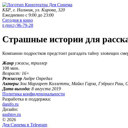
КБР, г. Нальчик, ул. Кирова, 320
Ежедневно с
9:00
до
23:00
Сегодня в кино
96-79-28
8 (8662)
Страшные истории для расска
Компании подростков предстоит разгадать тайну зловещих смер
Жанр
ужасы, триллер
108 мин.
Возраст: 16+
Режиссер
Андре Овредал
Актеры
Зои Маргарет Коллетти, Майкл Гарза, Гэбриел Раш,
Дата выхода:
8 августа 2019
Политика конфиденциальности
Разработка и поддержка:
danifo.ru
Дизайн:
gashtov.ru
© 2026
Дея Синема в
Telegram