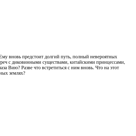
 Ему вновь предстоит долгий путь, полный невероятных
треч с диковинными существами, китайскими принцессами,
за Вию? Разве что встретиться с ним вновь. Что на этот
чных землях?