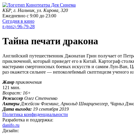
КБР, г. Нальчик, ул. Кирова, 320
Ежедневно с
9:00
до
23:00
Сегодня в кино
96-79-28
8 (8662)
Тайна печати дракона
Английский путешественник Джонатан Грин получает от Петра 
приключений, который приведет его в Китай. Картограф стол
мастерами смертоносных боевых искусств и самим Лун-Ван, Царе
раз окажется сильнее — непоколебимый скептицизм ученого ил
Жанр
приключения
121 мин.
Возраст: 16+
Режиссер
Олег Степченко
Актеры
Джейсон Флеминг, Арнольд Шварценеггер, Чарльз Дэн
Дата выхода:
19 сентября 2019
Политика конфиденциальности
Разработка и поддержка:
danifo.ru
Дизайн: