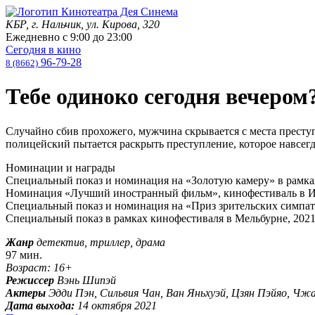
КБР, г. Нальчик, ул. Кирова, 320
Ежедневно с
9:00
до
23:00
Сегодня в кино
96-79-28
8 (8662)
Тебе одиноко сегодня вечером
Случайно сбив прохожего, мужчина скрывается с места преступл
полицейский пытается раскрыть преступление, которое навсегд
Номинации и награды
Специальный показ и номинация на «Золотую камеру» в рамка
Номинация «Лучший иностранный фильм», кинофестиваль в И
Специальный показ и номинация на «Приз зрительских симпати
Специальный показ в рамках кинофестиваля в Мельбурне, 202
Жанр
детектив, триллер, драма
97 мин.
Возраст: 16+
Режиссер
Вэнь Шипэй
Актеры
Эдди Пэн, Сильвия Чан, Ван Яньхуэй, Цзян Пэйяо, Ч
Дата выхода:
14 октября 2021