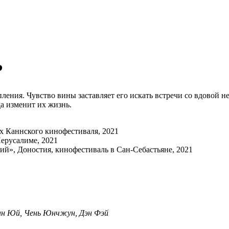
?
ения. Чувство вины заставляет его искать встречи со вдовой нес
а изменит их жизнь.
х Каннского кинофестиваля, 2021
ерусалиме, 2021
й», Доностия, кинофестиваль в Сан-Себастьяне, 2021
1
жан Юй, Чень Юнчжун, Дэн Фэй