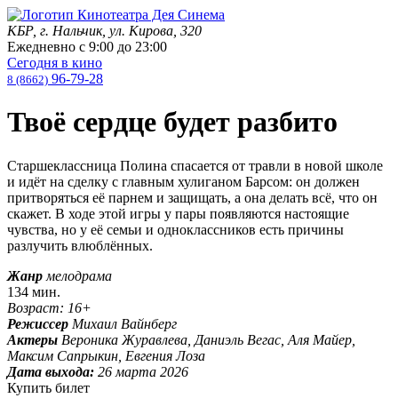
КБР, г. Нальчик, ул. Кирова, 320
Ежедневно с
9:00
до
23:00
Сегодня в кино
96-79-28
8 (8662)
Твоё сердце будет разбито
Старшеклассница Полина спасается от травли в новой школе
и идёт на сделку с главным хулиганом Барсом: он должен
притворяться её парнем и защищать, а она делать всё, что он
скажет. В ходе этой игры у пары появляются настоящие
чувства, но у её семьи и одноклассников есть причины
разлучить влюблённых.
Жанр
мелодрама
134 мин.
Возраст: 16+
Режиссер
Михаил Вайнберг
Актеры
Вероника Журавлева, Даниэль Вегас, Аля Майер,
Максим Сапрыкин, Евгения Лоза
Дата выхода:
26 марта 2026
Купить билет