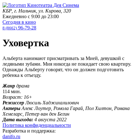
КБР, г. Нальчик, ул. Кирова, 320
Ежедневно с
9:00
до
23:00
Сегодня в кино
96-79-28
8 (8662)
Уховертка
Альберта нанимают присматривать за Мией, девушкой с
ледяными зубами. Мия никогда не покидает свою квартиру.
Однажды Альберту говорят, что он должен подготовить
ребенка к отъезду.
Жанр
драма
114 мин.
Возраст: 16+
Режиссер
Люсиль Хаджихалилович
Актеры
Алекс Лоутер, Ромола Гарай, Пол Хилтон, Романа
Хемеларс, Петер ван ден Бегин
Дата выхода:
4 августа 2022
Политика конфиденциальности
Разработка и поддержка:
danifo.ru