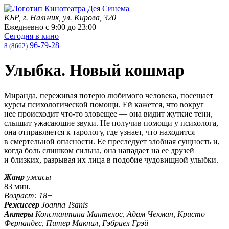
КБР, г. Нальчик, ул. Кирова, 320
Ежедневно с
9:00
до
23:00
Сегодня в кино
96-79-28
8 (8662)
Улыбка. Новый кошмар
Миранда, переживая потерю любимого человека, посещает
курсы психологической помощи. Ей кажется, что вокруг
нее происходит что-то зловещее — она видит жуткие тени,
слышит ужасающие звуки. Не получив помощи у психолога,
она отправляется к тарологу, где узнает, что находится
в смертельной опасности. Ее преследует злобная сущность и,
когда боль слишком сильна, она нападает на ее друзей
и близких, разрывая их лица в подобие чудовищной улыбки.
Жанр
ужасы
83 мин.
Возраст: 18+
Режиссер
Joanna Tsanis
Актеры
Константина Мантелос, Адам Чекман, Кристо
Фернандес, Питер Макнил, Гэбриел Грэй