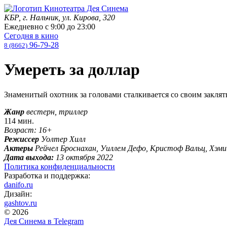
КБР, г. Нальчик, ул. Кирова, 320
Ежедневно с
9:00
до
23:00
Сегодня в кино
96-79-28
8 (8662)
Умереть за доллар
Знаменитый охотник за головами сталкивается со своим закля
Жанр
вестерн, триллер
114 мин.
Возраст: 16+
Режиссер
Уолтер Хилл
Актеры
Рейчел Броснахан, Уиллем Дефо, Кристоф Вальц, Хэ
Дата выхода:
13 октября 2022
Политика конфиденциальности
Разработка и поддержка:
danifo.ru
Дизайн:
gashtov.ru
© 2026
Дея Синема в
Telegram