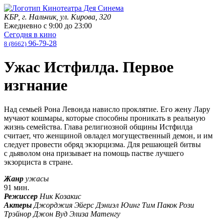
КБР, г. Нальчик, ул. Кирова, 320
Ежедневно с
9:00
до
23:00
Сегодня в кино
96-79-28
8 (8662)
Ужас Истфилда. Первое
изгнание
Над семьей Рона Левонда нависло проклятие. Его жену Лару
мучают кошмары, которые способны проникать в реальную
жизнь семейства. Глава религиозной общины Истфилда
считает, что женщиной овладел могущественный демон, и им
следует провести обряд экзорцизма. Для решающей битвы
с дьяволом она призывает на помощь пастве лучшего
экзорциста в стране.
Жанр
ужасы
91 мин.
Режиссер
Ник Козакис
Актеры
Джорджия Эйерс Дэниэл Юинг Тим Пакок Рози
Трэйнор Джон Вуд Элиза Матенгу