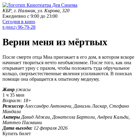
КБР, г. Нальчик, ул. Кирова, 320
Ежедневно с
9:00
до
23:00
Сегодня в кино
96-79-28
8 (8662)
Верни меня из мёртвых
После смерти отца Миа приезжает в его дом, в котором вскоре
начинает твориться нечто необъяснимое. После того, как она
открывает урну с прахом, чтобы положить туда обручальное
кольцо, сверхъестественные явления усиливаются. В поисках
помощи она обращается к опытному медиуму.
Жанр
ужасы
1 ч 35 мин
Возраст: 18+
Режиссер
Алессандро Антоначи, Даниэль Ласкар, Стефано
Мандала
Актеры
Давид Аджаи, Донателла Бартоли, Андреа Кальди,
Маттео Пасквини
Дата выхода:
12 февраля 2026
Купить билет