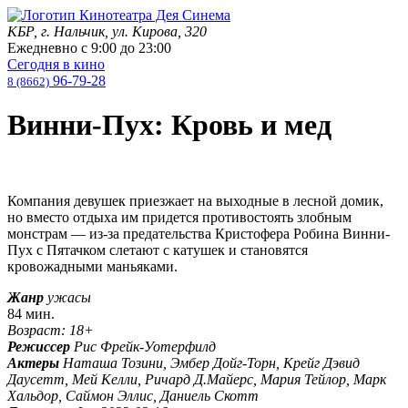
КБР, г. Нальчик, ул. Кирова, 320
Ежедневно с
9:00
до
23:00
Сегодня в кино
96-79-28
8 (8662)
Винни-Пух: Кровь и мед
Компания девушек приезжает на выходные в лесной домик,
но вместо отдыха им придется противостоять злобным
монстрам — из-за предательства Кристофера Робина Винни-
Пух с Пятачком слетают с катушек и становятся
кровожадными маньяками.
Жанр
ужасы
84 мин.
Возраст: 18+
Режиссер
Рис Фрейк-Уотерфилд
Актеры
Наташа Тозини, Эмбер Дойг-Торн, Крейг Дэвид
Даусетт, Мей Келли, Ричард Д.Майерс, Мария Тейлор, Марк
Хальдор, Саймон Эллис, Даниель Скотт