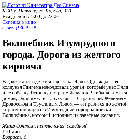
КБР, г. Нальчик, ул. Кирова, 320
Ежедневно с
9:00
до
23:00
Сегодня в кино
96-79-28
8 (8662)
Волшебник Изумрудного
города. Дорога из желтого
кирпича
В далёком городе живёт девочка Элли. Однажды злая
колдунья Гингема наколдовала ураган, который унёс Элли
и ее собачку Тотошку в страну Жевунов. Чтобы вернуться
домой, Элли вместе с друзьями — Страшилой, Железным
Дровосеком и Трусливым Львом — отправится по желтой
кирпичной дороге в Изумрудный город на поиски
Волшебника, который исполнит их заветные желания.
Жанр
фэнтези, приключения, семейный
120 мин.
Возраст: 6+