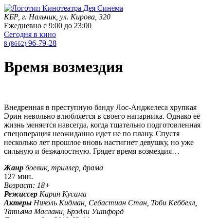
КБР, г. Нальчик, ул. Кирова, 320
Ежедневно с
9:00
до
23:00
Сегодня в кино
96-79-28
8 (8662)
Время возмездия
Внедренная в преступную банду Лос-Анджелеса хрупкая
Эрин невольно влюбляется в своего напарника. Однако её
жизнь меняется навсегда, когда тщательно подготовленная
спецоперация неожиданно идет не по плану. Спустя
несколько лет прошлое вновь настигнет девушку, но уже
сильную и безжалостную. Грядет время возмездия…
Жанр
боевик, триллер, драма
127 мин.
Возраст: 18+
Режиссер
Карин Кусама
Актеры
Николь Кидман, Себастиан Стан, Тоби Кеббелл,
Татьяна Маслани, Брэдли Уитфорд