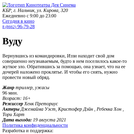
КБР, г. Нальчик, ул. Кирова, 320
Ежедневно с
9:00
до
23:00
Сегодня в кино
96-79-28
8 (8662)
Вуду
Вернувшись из командировки, Иззи находит свой дом
совершенно неузнаваемым, будто в нем поселилось какое-то
жуткое зло. Обратившись за помощью, она узнает, что на ее
дочерей наложено проклятье. И чтобы его снять, нужно
провести новый обряд.
Жанр
триллер, ужасы
96 мин.
Возраст: 16+
Режиссер
Хенк Преториус
Актеры
Джемайма Уэст, Кристофер Дэйн , Ребекка Хон ,
Тори Харт
Дата выхода:
19 августа 2021
Политика конфиденциальности
Разработка и поддержка: