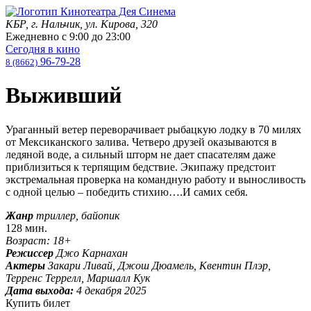
КБР, г. Нальчик, ул. Кирова, 320
Ежедневно с
9:00
до
23:00
Сегодня в кино
96-79-28
8 (8662)
Выживший
Ураганный ветер переворачивает рыбацкую лодку в 70 милях
от Мексиканского залива. Четверо друзей оказываются в
ледяной воде, а сильный шторм не дает спасателям даже
приблизиться к терпящим бедствие. Экипажу предстоит
экстремальная проверка на командную работу и выносливость
с одной целью – победить стихию….И самих себя.
Жанр
триллер, байопик
128 мин.
Возраст: 18+
Режиссер
Джо Карнахан
Актеры
Закари Ливай, Джош Дюамель, Квентин Плэр,
Терренс Террелл, Маршалл Кук
Дата выхода:
4 декабря 2025
Купить билет