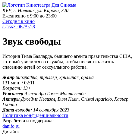
КБР, г. Нальчик, ул. Кирова, 320
Ежедневно с
9:00
до
23:00
Сегодня в кино
96-79-28
8 (8662)
Звук свободы
История Тима Балларда, бывшего агента правительства США,
который уволился со службы, чтобы посвятить жизнь
спасению детей от сексуального рабства.
Жанр
биография, триллер, криминал, драма
131 мин. / 02:11
Возраст: 13+
Режиссер
Алехандро Гомес Монтеверде
Актеры
Джеймс Кэвизел, Билл Кэмп, Cristal Aparicio, Хавьер
Годино
Дата выхода:
14 сентября 2023
Политика конфиденциальности
Разработка и поддержка:
danifo.ru
Дизайн: